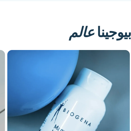
of
10
عالم
بيوجينا