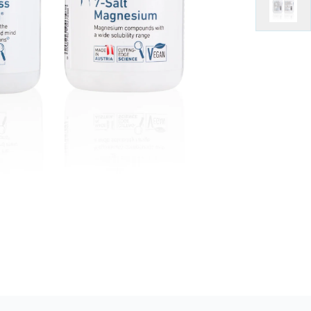
Item
1
of
2