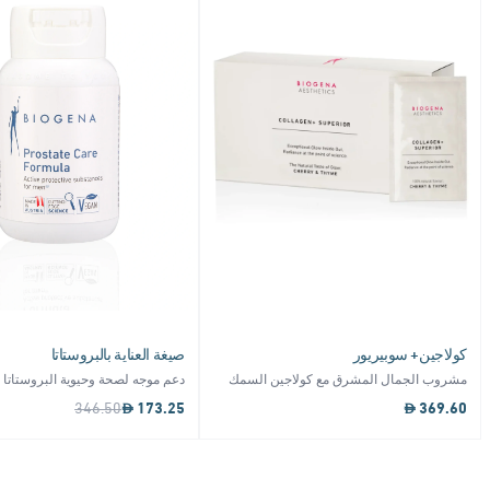
كولاجين+ سوبيريور
صيغة العناية بالبروستاتا
مشروب الجمال المشرق مع كولاجين السمك
دعم موجه لصحة وحيوية البروستاتا 
346.50
173.25
369.60
Item
1