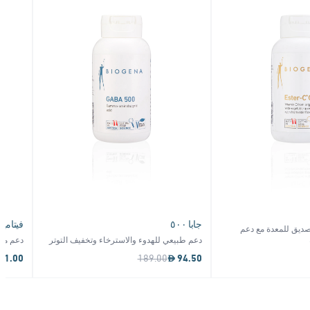
جابا ٥٠٠
فيتامين D3 و
ديق للمعدة مع دعم
دعم طبيعي للهدوء والاسترخاء وتخفيف التوتر
دعم مثا
31.00
189.00
94.50