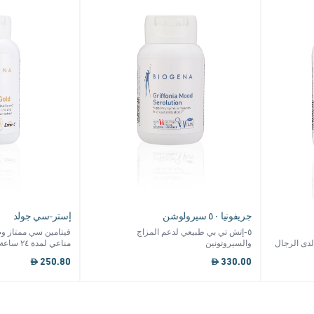
جريفونيا ٥٠ سيرولوشن
إستر-سي جولد
٥-إتش تي بي طبيعي لدعم المزاج
فيتامين سي ممتاز وص
لدى الرجال
والسيروتونين
مناعي لمدة ٢٤ ساعة
250.80
330.00