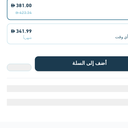
381.00
423.34
341.99
أي وقت
شهرياً
أضف إلى السلة